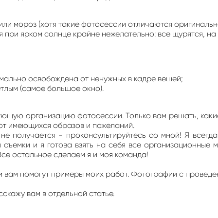
 или мороз (хотя такие фотосессии отличаются оригинальн
я при ярком солнце крайне нежелательно: все щурятся, на 
мально освобождена от ненужных в кадре вещей;
тлым (самое большое окно).
щую организацию фотосессии. Только вам решать, какие 
 от имеющихся образов и пожеланий.
не получается - проконсультируйтесь со мной! Я всегда
 съемки и я готова взять на себя все организационные 
Все остальное сделаем я и моя команда!
и вам помогут примеры моих работ. Фотографии с провед
скажу вам в отдельной статье.