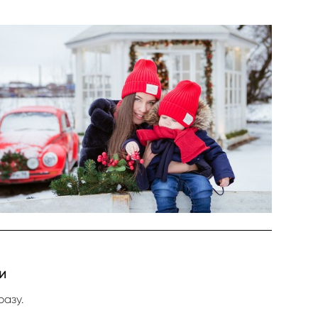
и
азу.